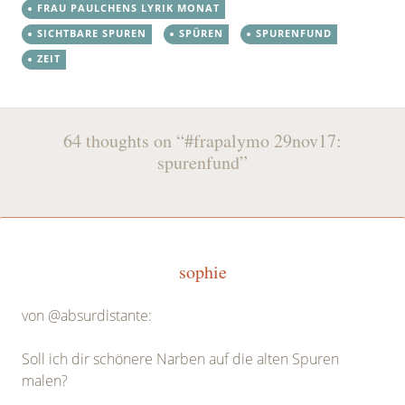
FRAU PAULCHENS LYRIK MONAT
SICHTBARE SPUREN
SPÜREN
SPURENFUND
ZEIT
Post
←
→
64 thoughts on “
#frapalymo 29nov17:
navigation
spurenfund
”
sophie
von @absurdistante:
Soll ich dir schönere Narben auf die alten Spuren
malen?