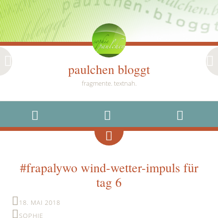
paulchen bloggt
fragmente. textnah.
MENU
WIDGETS
SEARCH
#frapalywo wind-wetter-impuls für
tag 6
18. MAI 2018
SOPHIE