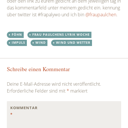
oder den link zu eurem gedicht an dem jeweiligen tag in
das kommentarfeld unter meinem gedicht ein. kennung
über twitter ist #frapalywo und ich bin
@fraupaulchen
.
FÖHN
FRAU PAULCHENS LYRIK WOCHE
IMPULS
WIND
WIND UND WETTER
Post
←
→
Schreibe einen Kommentar
navigation
Deine E-Mail-Adresse wird nicht veröffentlicht.
Erforderliche Felder sind mit
*
markiert
KOMMENTAR
*