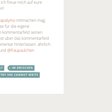
! ich freue mich auf eure
en!
rapalymo
mitmachen mag,
se für die eigene
en kommentarfeld seinen
lbst über das kommentarfeld
mentar hinterlassen. ähnlich
 und
@fraupaulchen
AT
IM ZWISCHEN
OETRY SHE CANNOT WRITE