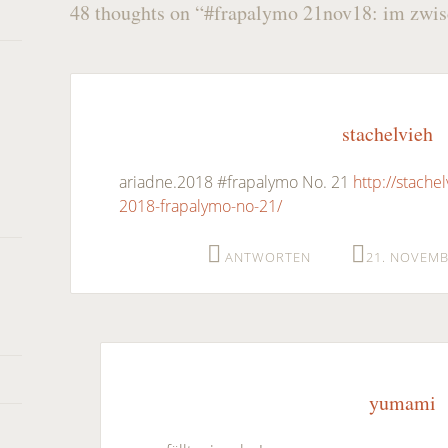
Post
48 thoughts on “
#frapalymo 21nov18: im zwi
←
→
navigation
stachelvieh
ariadne.2018 #frapalymo No. 21
http://stache
2018-frapalymo-no-21/
ANTWORTEN
21. NOVEMB
yumami