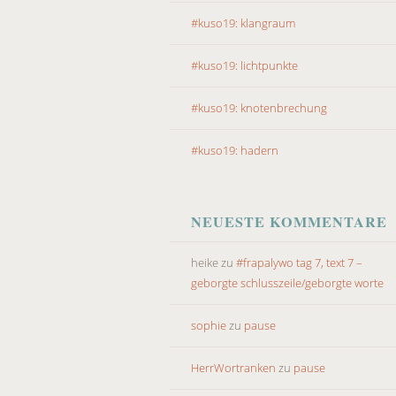
#kuso19: klangraum
#kuso19: lichtpunkte
#kuso19: knotenbrechung
#kuso19: hadern
NEUESTE KOMMENTARE
heike
zu
#frapalywo tag 7, text 7 –
geborgte schlusszeile/geborgte worte
sophie
zu
pause
HerrWortranken
zu
pause