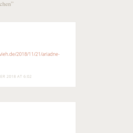
schen
”
lvieh.de/2018/11/21/ariadne-
ER 2018 AT 6:02