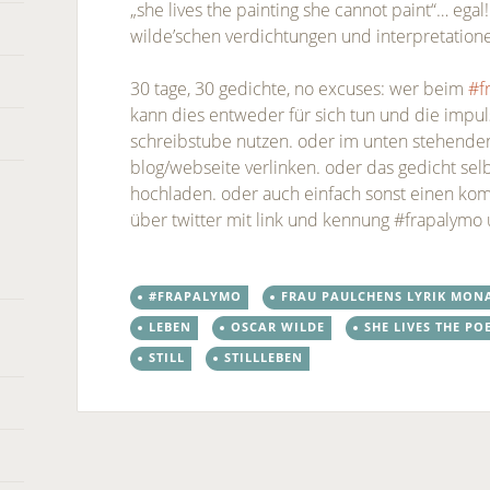
„she lives the painting she cannot paint“… egal
wilde’schen verdichtungen und interpretation
30 tage, 30 gedichte, no excuses: wer beim
#f
kann dies entweder für sich tun und die impul
schreibstube nutzen. oder im unten stehend
blog/webseite verlinken. oder das gedicht se
hochladen. oder auch einfach sonst einen kom
über twitter mit link und kennung #frapalymo
#FRAPALYMO
FRAU PAULCHENS LYRIK MON
LEBEN
OSCAR WILDE
SHE LIVES THE P
STILL
STILLLEBEN