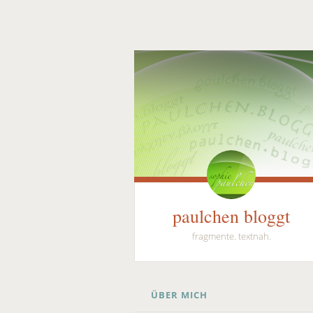
paulchen bloggt
fragmente. textnah.
SKIP
ÜBER MICH
TO