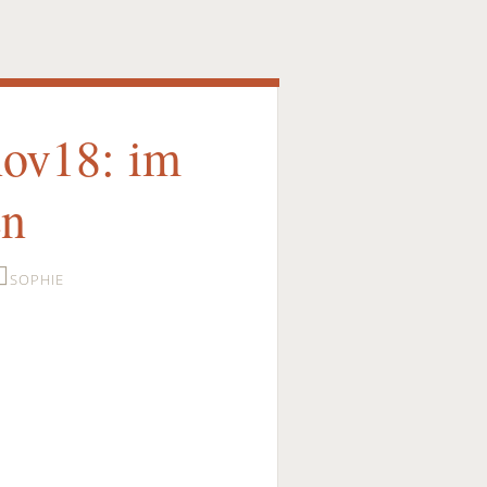
nov18: im
en
SOPHIE