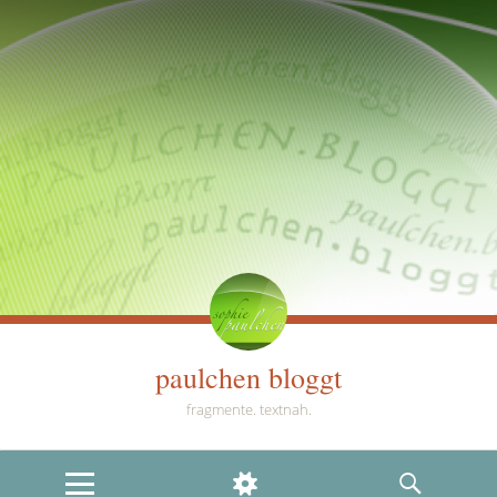
paulchen bloggt
fragmente. textnah.
MENU
WIDGETS
SEARCH