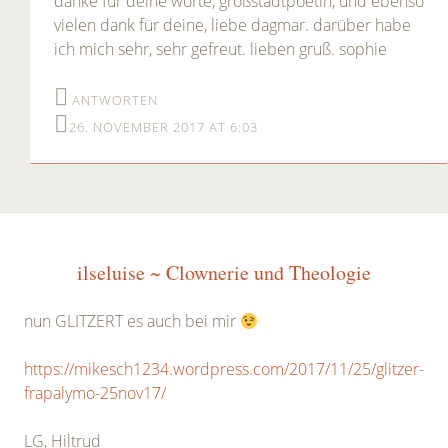
danke für deine worte, großstadtpoetin, und ebenso
vielen dank für deine, liebe dagmar. darüber habe
ich mich sehr, sehr gefreut. lieben gruß. sophie
ANTWORTEN
26. NOVEMBER 2017 AT 6:03
ilseluise ~ Clownerie und Theologie
nun GLITZERT es auch bei mir
https://mikesch1234.wordpress.com/2017/11/25/glitzer-
frapalymo-25nov17/
LG, Hiltrud