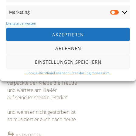
doch eines Tages
Marketing
Marketi
erhob er sich, der Knabe
Dienste verwalten
ganz mutig und entschlossen
AKZEPTIEREN
nur half ihm keiner
er wurde wieder kleiner
ABLEHNEN
er blieb allein
mit einem großen Irrtum
EINSTELLUNGEN SPEICHERN
Cookie-Richtlinie
Datenschutzerklärung
Impressum
einsamer als zuvor
verpackte der Knabe die Freude
und wartete am Klavier
auf seine Prinzessin „Stärke“
und wenn er nicht gestorben ist
so musiziert er auch noch heute
ANTWORTEN