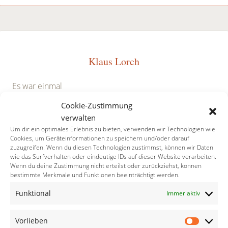
Klaus Lorch
Es war einmal
ein Knabe
Cookie-Zustimmung
und ein Irrtum
verwalten
die sich fanden
Um dir ein optimales Erlebnis zu bieten, verwenden wir Technologien wie
Cookies, um Geräteinformationen zu speichern und/oder darauf
im Kinderzimmer
zuzugreifen. Wenn du diesen Technologien zustimmst, können wir Daten
wie das Surfverhalten oder eindeutige IDs auf dieser Website verarbeiten.
eines Tages oder nachts
Wenn du deine Zustimmung nicht erteilst oder zurückziehst, können
bestimmte Merkmale und Funktionen beeinträchtigt werden.
der Irrtum mächtig
Funktional
Immer aktiv
der Knabe schmächtig
konnte sich nicht wehren
ließ den Irrtum von sich zehren
Vorlieben
Vorlieb