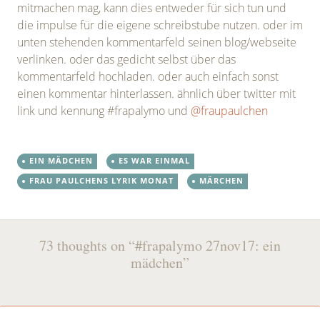
mitmachen mag, kann dies entweder für sich tun und
die impulse für die eigene schreibstube nutzen. oder im
unten stehenden kommentarfeld seinen blog/webseite
verlinken. oder das gedicht selbst über das
kommentarfeld hochladen. oder auch einfach sonst
einen kommentar hinterlassen. ähnlich über twitter mit
link und kennung #frapalymo und
@fraupaulchen
EIN MÄDCHEN
ES WAR EINMAL
FRAU PAULCHENS LYRIK MONAT
MÄRCHEN
Post
←
→
73 thoughts on “
#frapalymo 27nov17: ein
navigation
mädchen
”