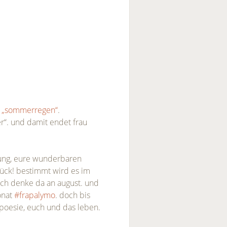
s „sommerregen“
.
r“. und damit endet frau
zung, eure wunderbaren
ück! bestimmt wird es im
ch denke da an august. und
onat
#frapalymo
. doch bis
 poesie, euch und das leben.