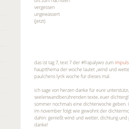
bis zum nächsten
vergessen
ungewässert
(jetzt)
das ist tag 7, text 7 der #frapalywo zum
impul
hauptthema der woche lautet „wind und wette
paulchens lyrik woche für dieses mal.
ich sage von herzen danke für eure unterstüt
seelenwandberührenden texte, euer dichtergl
sommer nochmals eine dichterwoche geben. i
im november folgt wie gewohnt der dichterm
dahin: genießt wind und wetter, dichtung und
danke!