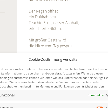
Der Regen öffnet
ein Duftkabinett.
Feuchte Erde, nasser Asphalt,
erleichterte Blüten.
Mit großer Geste wird
die Hitze vom Tag gespült.
Es atmet sich leichter
Cookie-Zustimmung verwalten
Es atmet sich auf.
Wir öffnen die Fenster
dir ein optimales Erlebnis zu bieten, verwenden wir Technologien wie Cookies, 
äteinformationen zu speichern und/oder darauf zuzugreifen. Wenn du diesen
und baden in köstlicher Kühle.
hnologien zustimmst, können wir Daten wie das Surfverhalten oder eindeutige ID
 dieser Website verarbeiten. Wenn du deine Zustimmung nicht erteilst oder
ückziehst, können bestimmte Merkmale und Funktionen beeinträchtigt werden.
ANTWORTEN
20. MA
unktional
Immer aktiv