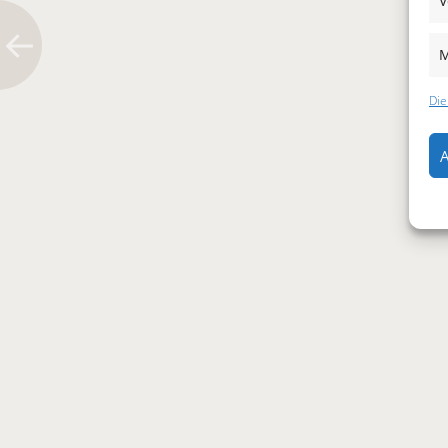
V
M
Die