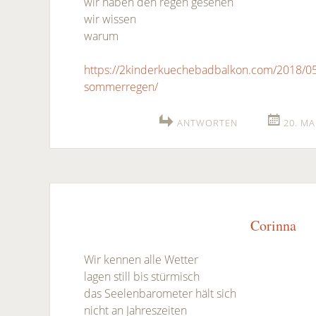
wir haben den regen gesehen
wir wissen
warum
https://2kinderkuechebadbalkon.com/2018/05
sommerregen/
ANTWORTEN
20. MA
Corinna
Wir kennen alle Wetter
lagen still bis stürmisch
das Seelenbarometer hält sich
nicht an Jahreszeiten