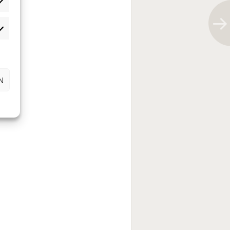
rlieben
rketing
N