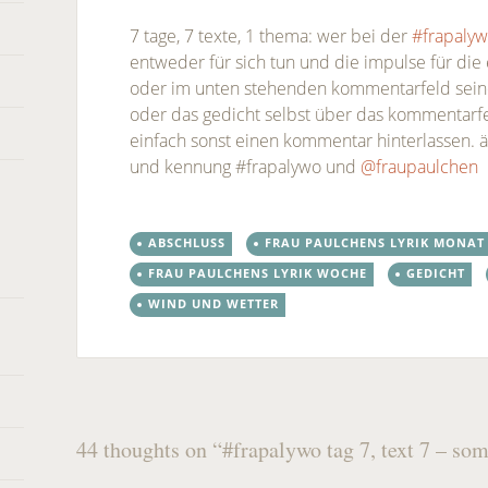
7 tage, 7 texte, 1 thema: wer bei der
#frapaly
entweder für sich tun und die impulse für die
oder im unten stehenden kommentarfeld seine
oder das gedicht selbst über das kommentarf
einfach sonst einen kommentar hinterlassen. äh
und kennung #frapalywo und
@fraupaulchen
ABSCHLUSS
FRAU PAULCHENS LYRIK MONAT
FRAU PAULCHENS LYRIK WOCHE
GEDICHT
WIND UND WETTER
Post
44 thoughts on “
#frapalywo tag 7, text 7 – s
←
→