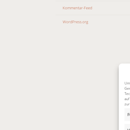
Kommentar-Feed
WordPress.org
Um 
Ger
Tec
auf
zur
F