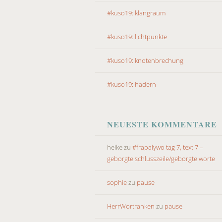
#kuso19: klangraum
#kuso19: lichtpunkte
#kuso19: knotenbrechung
#kuso19: hadern
NEUESTE KOMMENTARE
heike
zu
#frapalywo tag 7, text 7 –
geborgte schlusszeile/geborgte worte
sophie
zu
pause
HerrWortranken
zu
pause