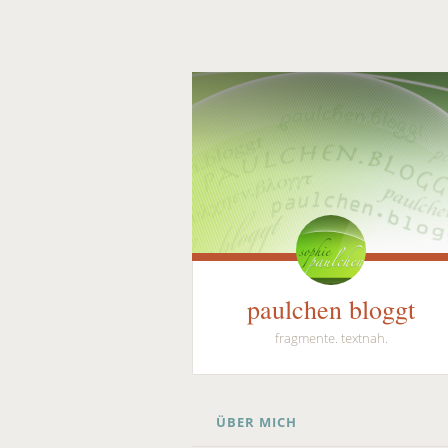
paulchen bloggt
fragmente. textnah.
SKIP
ÜBER MICH
TO