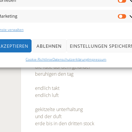
orlieben
Vo
arketing
minusch
Ma
nste verwalten
balkon
zarte haut an meinem hemd
AKZEPTIEREN
ABLEHNEN
EINSTELLUNGEN SPEICHER
in den armen zwei blicke
Cookie-Richtlinie
Datenschutzerklärung
Impressum
die füße auf dem geländer
beruhigen den tag
endlich takt
endlich luft
gekitzelte unterhaltung
und der duft
erde bis in den dritten stock