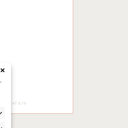
um
s
I 2018 AT 6:19